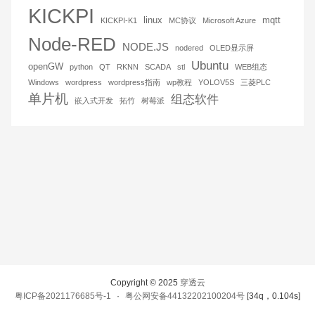
KICKPI
linux
mqtt
KICKPI-K1
MC协议
Microsoft Azure
Node-RED
NODE.JS
nodered
OLED显示屏
Ubuntu
openGW
python
QT
RKNN
SCADA
stl
WEB组态
Windows
wordpress
wordpress指南
wp教程
YOLOV5S
三菱PLC
单片机
组态软件
嵌入式开发
拓竹
树莓派
Copyright © 2025
穿透云
粤ICP备2021176685号-1
·
粤公网安备44132202100204号
[34q，0.104s]