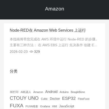
Amazon
Node-RED在 Amazon Web Services 上运行
本指南将带您完成在 AWS 环境中运行 Node-RED 的步骤。
主要有三种方法： 在 AWS EBS 上运行 先决条件 创建 EB
环境 配置权限登录到浏览 […]
2026-02-23
329
分类
Android
3D打印
AI机器人
Amazon
Arduino
BeagleBone
CTOUY UNO
ESP32
Docker
Cubic
FlowFuse
FUXA
JavaScript
FUXA维基
Grafana
HMI