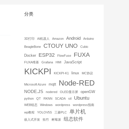
分类
Android
3D打印
AI机器人
Amazon
Arduino
CTOUY UNO
BeagleBone
Cubic
FUXA
ESP32
Docker
FlowFuse
JavaScript
FUXA维基
Grafana
HMI
KICKPI
linux
KICKPI-K1
MC协议
Node-RED
mqtt
Microsoft Azure
NODE.JS
openGW
nodered
OLED显示屏
Ubuntu
python
QT
RKNN
SCADA
stl
WEB组态
Windows
wordpress
wordpress指南
单片机
wp教程
YOLOV5S
三菱PLC
组态软件
嵌入式开发
拓竹
树莓派