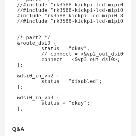
//#include "rk3588-kickpi-lcd-mipi0-10.
//#include "rk3588-kickpi-lcd-mipi0-10.
#include
"rk3588-kickpi-lcd-mipi0-8-800
//#include "rk3588-kickpi-lcd-mipi0-5-7
/* part2 */
&
route_dsi0
{
status
=
"okay"
;
// connect = <&vp2_out_dsi0>;
connect
=
<&
vp3_out_dsi0
>
;
};
&
dsi0_in_vp2
{
status
=
"disabled"
;
};
&
dsi0_in_vp3
{
status
=
"okay"
;
};
Q&A