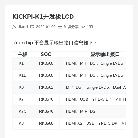
KICKPI-K1开发板LCD
dianzi
2026-01-09
知识分享
455
Rockchip 平台显示输出接口信息如下：
主板
SOC
显示输出接口
K1
RK3568
HDMI、MIPI DSI、Single LVDS、EDP
K1B
RK3568
HDMI、MIPI DSI、Single LVDS
K3
RK3562
MIPI DSI、Single LVDS、Dual LVDS
K7
RK3576
HDMI、USB TYPE-C DP、MIPI DSI
K7C
RK3576
HDMI、MIPI DSI
K8
RK3588
HDMI X2、USB TYPE-C DP、MIPI DSI