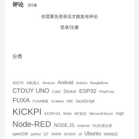
评论
共0条
你需要先登录后才能发布评论
取消回复
发布评论
登录/注册
分类
Android
3D打印
AI机器人
Amazon
Arduino
BeagleBone
CTOUY UNO
ESP32
Docker
Cubic
FlowFuse
FUXA
JavaScript
FUXA维基
Grafana
HMI
KICKPI
linux
mqtt
KICKPI-K1
MC协议
Microsoft Azure
Node-RED
NODE.JS
nodered
OLED显示屏
Ubuntu
openGW
python
QT
RKNN
SCADA
stl
WEB组态