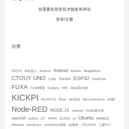
你需要先登录后才能发布评论
取消回复
发布评论
登录/注册
分类
Android
3D打印
AI机器人
Amazon
Arduino
BeagleBone
CTOUY UNO
ESP32
Docker
Cubic
FlowFuse
FUXA
JavaScript
FUXA维基
Grafana
HMI
KICKPI
linux
mqtt
KICKPI-K1
MC协议
Microsoft Azure
Node-RED
NODE.JS
nodered
OLED显示屏
Ubuntu
openGW
python
QT
RKNN
SCADA
stl
WEB组态
Windows
wordpress
wordpress指南
wp教程
YOLOV5S
三菱PLC