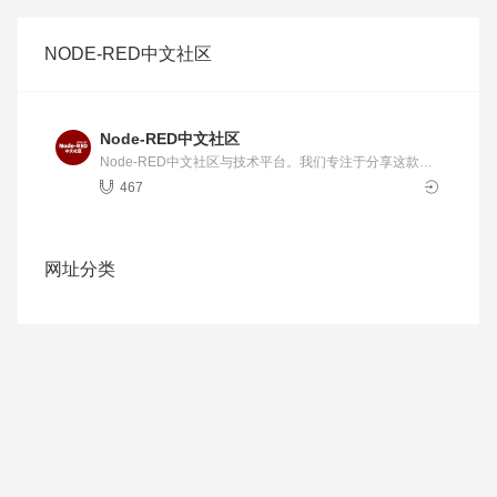
NODE-RED中文社区
Node-RED中文社区
Node-RED中文社区与技术平台。我们专注于分享这款强
大的流程编排工具的应用技巧、开发教程与最佳实践。无
467
论您是物联网、API集成还是自动化领域的开发者，这里都
[…]
网址分类