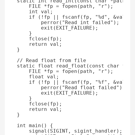
static
int
read_int
(
const
char
*
path
)
{
FILE
*
fp
=
fopen
(
path
,
"r"
);
int
val
;
if
(
!
fp
||
fscanf
(
fp
,
"%d"
,
&
val
)
!
perror
(
"Read int failed"
);
exit
(
EXIT_FAILURE
);
}
fclose
(
fp
);
return
val
;
}
// Read float from file
static
float
read_float
(
const
char
*
pat
FILE
*
fp
=
fopen
(
path
,
"r"
);
float
val
;
if
(
!
fp
||
fscanf
(
fp
,
"%f"
,
&
val
)
!
perror
(
"Read float failed"
);
exit
(
EXIT_FAILURE
);
}
fclose
(
fp
);
return
val
;
}
int
main
()
{
signal
(
SIGINT
,
sigint_handler
);