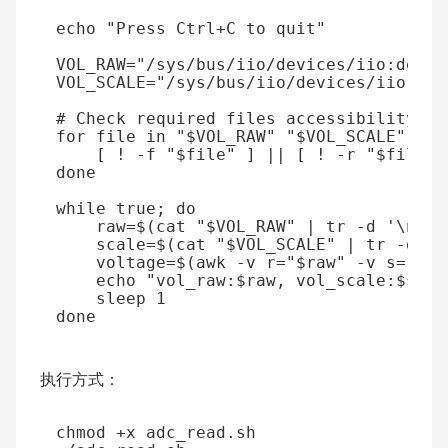
echo
"Press Ctrl+C to quit"
VOL_RAW
=
"/sys/bus/iio/devices/iio:devic
VOL_SCALE
=
"/sys/bus/iio/devices/iio:dev
# Check required files accessibility
for
 file 
in
"
$VOL_RAW
"
"
$VOL_SCALE
"
;
do
[
 ! -f 
"
$file
"
]
||
[
 ! -r 
"
$file
"
done
while
 true
;
do
raw
=
$(
cat 
"
$VOL_RAW
"
|
 tr -d 
'\n\r 
scale
=
$(
cat 
"
$VOL_SCALE
"
|
 tr -d 
'\
voltage
=
$(
awk -v 
r
=
"
$raw
"
 -v 
s
=
"
$sc
echo
"vol_raw:
$raw
, vol_scale:
$scal
    sleep 
1
done
执行方式：