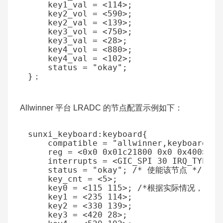
key1_val
=
<
114
>
;
key2_vol
=
<
590
>
;
key2_val
=
<
139
>
;
key3_vol
=
<
750
>
;
key3_val
=
<
28
>
;
key4_vol
=
<
880
>
;
key4_val
=
<
102
>
;
status
=
"okay"
;
}
；
Allwinner 平台 LRADC 的节点配置示例如下：
sunxi_keyboard
:
keyboard
{
compatible
=
"allwinner,keyboard"
;
reg
=
<
0x0
0x01c21800
0x0
0x400
>
;
interrupts
=
<
GIC_SPI
30
IRQ_TYPE_N
status
=
"okay"
;
/* 使能该节点 */
key_cnt
=
<
5
>
;
key0
=
<
115
115
>
;
/*根据实际情况，左边1
key1
=
<
235
114
>
;
key2
=
<
330
139
>
;
key3
=
<
420
28
>
;