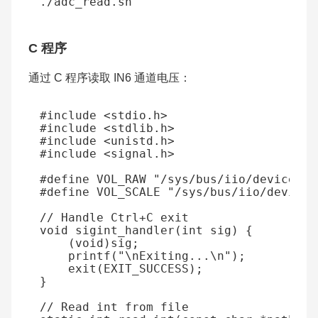
C 程序
通过 C 程序读取 IN6 通道电压：
#include
<stdio.h>
#include
<stdlib.h>
#include
<unistd.h>
#include
<signal.h>
#define VOL_RAW "/sys/bus/iio/devices/i
#define VOL_SCALE "/sys/bus/iio/devices
// Handle Ctrl+C exit
void
sigint_handler
(
int
sig
)
{
(
void
)
sig
;
printf
(
"
\n
Exiting...
\n
"
);
exit
(
EXIT_SUCCESS
);
}
// Read int from file