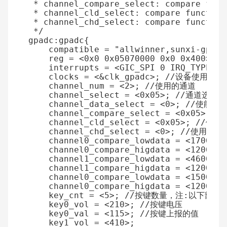
 * channel_compare_select: compare func
 * channel_cld_select: compare function
 * channel_chd_select: compare function
 */
gpadc
:
gpadc
{
compatible
=
"allwinner,sunxi-gpadc
reg
=
<
0x0
0x05070000
0x0
0x400
>
;
interrupts
=
<
GIC_SPI
0
IRQ_TYPE_NO
clocks
=
<&
clk_gpadc
>
;
//设备使用的时
channel_num
=
<
2
>
;
//使用的通道
channel_select
=
<
0x05
>
;
//通道选择
channel_data_select
=
<
0
>
;
//使能通
channel_compare_select
=
<
0x05
>
;
/
channel_cld_select
=
<
0x05
>
;
//使用
channel_chd_select
=
<
0
>
;
//使用数据
channel0_compare_lowdata
=
<
1700000
channel0_compare_higdata
=
<
1200000
channel1_compare_lowdata
=
<
460000
>
channel1_compare_higdata
=
<
1200000
channel0_compare_lowdata
=
<
1500000
channel0_compare_higdata
=
<
1200000
key_cnt
=
<
5
>
;
//按键数量，注:以下部分只
key0_vol
=
<
210
>
;
//按键电压
key0_val
=
<
115
>
;
//按键上报的值
key1_vol
=
<
410
>
;