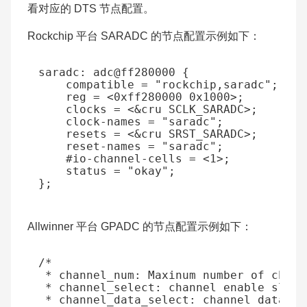
看对应的 DTS 节点配置。
Rockchip 平台 SARADC 的节点配置示例如下：
Allwinner 平台 GPADC 的节点配置示例如下：
/*
 * channel_num: Maxinum number of chann
 * channel_select: channel enable slect
 * channel_data_select: channel data en