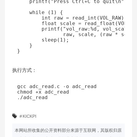
printf
(
"Press Ctrl+C to quit
\n
"
);
while
(
1
)
{
int
raw
=
read_int
(
VOL_RAW
);
float
scale
=
read_float
(
VOL_SC
printf
(
"vol_raw:%d, vol_scale:%
raw
,
scale
,
(
raw
*
scale
sleep
(
1
);
}
}
执行方式：
./adc_read
#
KICKPI
本网站所收集的公开资料部分来源于互联网，其版权归原